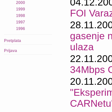
04.12.20
2000
1999
FOI Vara
1998
28.11.20
1997
1996
gasenje 
Pretplata
ulaza
Prijava
22.11.20
34Mbps 
20.11.20
"Eksperim
CARNetu