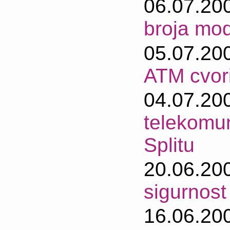
06.07.20
broja mod
05.07.20
ATM cvori
04.07.20
telekomun
Splitu
20.06.20
sigurnost
16.06.20