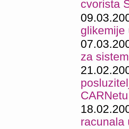
cvorista S
09.03.20
glikemije
07.03.20
za sistem
21.02.20
posluzite
CARNetu
18.02.20
racunala 