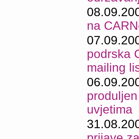
08.09.20
na CARNe
07.09.20
podrska C
mailing li
06.09.20
produljen
uvjetima
31.08.20
prijave z