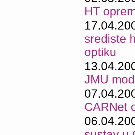
HT oprem
17.04.20
srediste 
optiku
13.04.20
JMU mode
07.04.20
CARNet c
06.04.20
sustav u