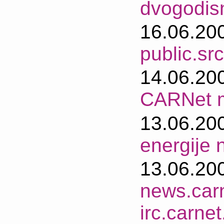
dvogodisn
16.06.20
public.sr
14.06.20
CARNet 
13.06.20
energije 
13.06.20
news.carne
irc.carnet