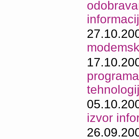
odobravan
informaci
27.10.20
modemskih
17.10.20
programa
tehnologi
05.10.20
izvor info
26.09.20