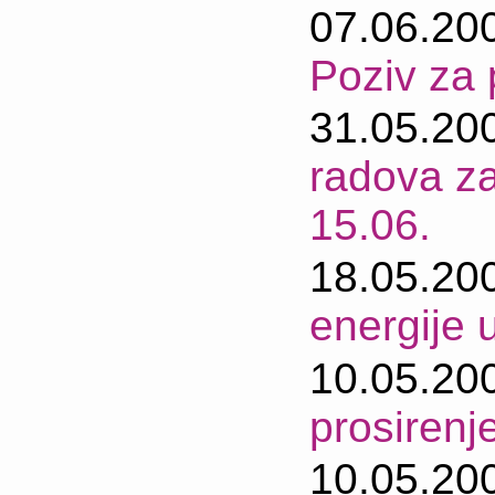
07.06.20
Poziv za 
31.05.20
radova z
15.06.
18.05.20
energije u
10.05.20
prosirenj
10.05.20