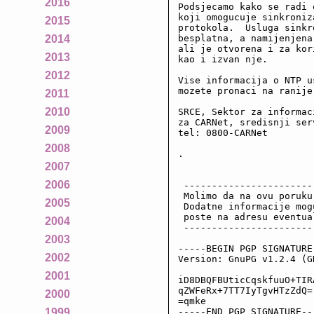
2016
Podsjecamo kako se radi 
koji omogucuje sinkroniz
2015
protokola.  Usluga sinkr
besplatna, a namijenjena
2014
ali je otvorena i za kor
2013
kao i izvan nje.

2012
Vise informacija o NTP u
mozete pronaci na ranije
2011
2010
SRCE, Sektor za informac
za CARNet, sredisnji serv
2009
tel: 0800-CARNet

2008
.

2007
2006
 -----------------------
 Molimo da na ovu poruku
2005
 Dodatne informacije mog
 poste na adresu eventua
2004
 -----------------------
2003
-----BEGIN PGP SIGNATURE-
2002
Version: GnuPG v1.2.4 (GN
2001
iD8DBQFBUticCqskfuuO+TIR
qZWFeRx+7TT7IyTgvHTzZdQ=

2000
=qmke

-----END PGP SIGNATURE--
1999