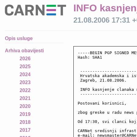
INFO kasnjen
21.08.2006 17:31 
Opis usluge
Arhiva obavijesti
-----BEGIN PGP SIGNED ME
Hash: SHA1

2026
2025
 -----------------------
2024
 Hrvatska akademska i is
 Zagreb, 21.08.2006.

2023
 INFO kasnjenje clanaka 
2022
 -----------------------
2021
Postovani korisnici,

2020
zbog greske u radu news 
2019
Od 17:30, svi clanci koj
2018
2017
CARNet sredisnji infrast
e-mail: newsmaster@CARNet