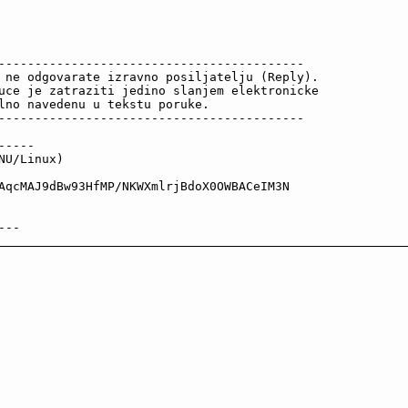
------------------------------------------

 ne odgovarate izravno posiljatelju (Reply).

uce je zatraziti jedino slanjem elektronicke

lno navedenu u tekstu poruke.

------------------------------------------

----

U/Linux)

AqcMAJ9dBw93HfMP/NKWXmlrjBdoX0OWBACeIM3N

---