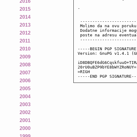
2016
.

2015
2014
 -----------------------
2013
 Molimo da na ovu poruku
 Dodatne informacije mog
2012
 poste na adresu eventua
 -----------------------
2011
2010
-----BEGIN PGP SIGNATURE-
Version: GnuPG v1.4.1 (GN
2009
iD8DBQFE6dG6CqskfuuO+TIR
2008
20rU0uBZP9bYE8bWYZRoNUY=

=RIGH

2007
-----END PGP SIGNATURE--
2006
2005
2004
2003
2002
2001
2000
1999