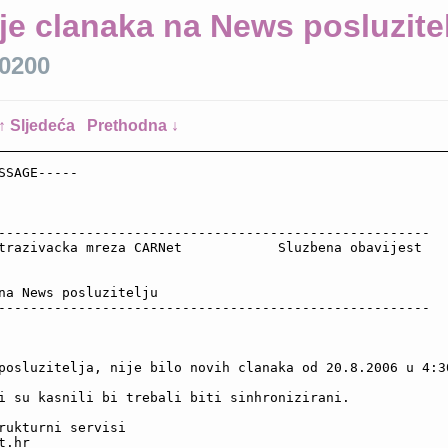
je clanaka na News posluzite
+0200
↑ Sljedeća
Prethodna ↓
SSAGE-----

------------------------------------------------------

trazivacka mreza CARNet            Sluzbena obavijest

na News posluzitelju

------------------------------------------------------

posluzitelja, nije bilo novih clanaka od 20.8.2006 u 4:3
i su kasnili bi trebali biti sinhronizirani.

rukturni servisi                                         
.hr
