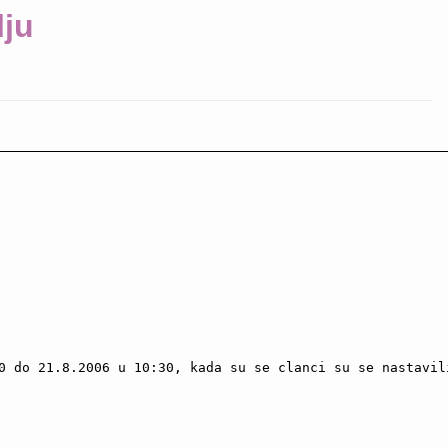
lju
0 do 21.8.2006 u 10:30, kada su se clanci su se nastavili
              
