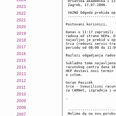
 Hrvatska akademska i is
 Zagreb, 17.07.2006.

2023
 VAZNO Odgoda prekida op
2022
 -----------------------
2021
Postovani korisnici,

2020
Danas u 11:17 zaprimili 
2019
radova od strane HEPa. D
najavljen je prekid u op
2018
Srca (redovni servis tra
2017
periodu od 08:00 do 11:00
2016
Razlozi odgadjanja radov
2015
Sukladno tome najavljeno
racunskog centra dana 18
2014
HEP dostavi novi termin 
2013
o istom.

2012
Goran Pasicek

Srce - Sveucilisni racun
2011
za CARNet, izgradnja i o
2010
.

2009
2008
 -----------------------
 Molimo da na ovu poruku
2007