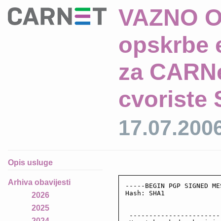
VAZNO O
opskrbe 
za CARNe
cvoriste 
17.07.200
Opis usluge
Arhiva obavijesti
-----BEGIN PGP SIGNED ME
Hash: SHA1

2026
2025
 -----------------------
2024