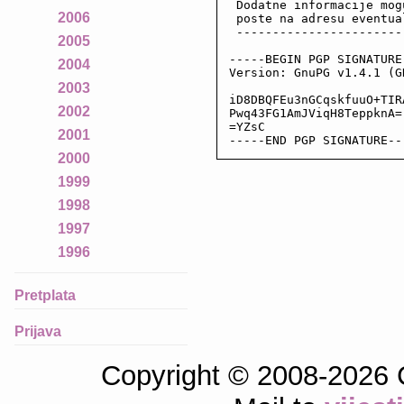
 Dodatne informacije mog
2006
 poste na adresu eventua
 -----------------------
2005
-----BEGIN PGP SIGNATURE-
2004
Version: GnuPG v1.4.1 (GN
2003
iD8DBQFEu3nGCqskfuuO+TIR
2002
Pwq43FG1AmJViqH8TeppknA=

=YZsC

2001
-----END PGP SIGNATURE--
2000
1999
1998
1997
1996
Pretplata
Prijava
Copyright © 2008-2026 